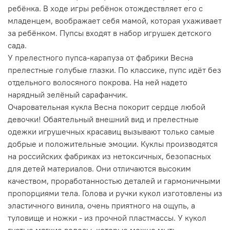
ребёнка. В ходе игры ребёнок отождествляет его с
младенцем, воображает себя мамой, которая ухаживает
за ребёнком. Пупсы входят в набор игрушек детского
сада.
У прелестного пупса-карапуза от фабрики Весна
прелестные голубые глазки. По классике, пупс идёт без
отдельного волосяного покрова. На ней надето
нарядный зелёный сарафанчик.
Очаровательная кукла Весна покорит сердце любой
девочки! Обаятельный внешний вид и прелестные
одежки игрушечных красавиц вызывают только самые
добрые и положительные эмоции. Куклы производятся
на российских фабриках из нетоксичных, безопасных
для детей материалов. Они отличаются высоким
качеством, проработанностью деталей и гармоничными
пропорциями тела. Голова и ручки кукол изготовлены из
эластичного винила, очень приятного на ощупь, а
туловище и ножки - из прочной пластмассы. У кукол
густые мягкие волосы, которые можно мыть,